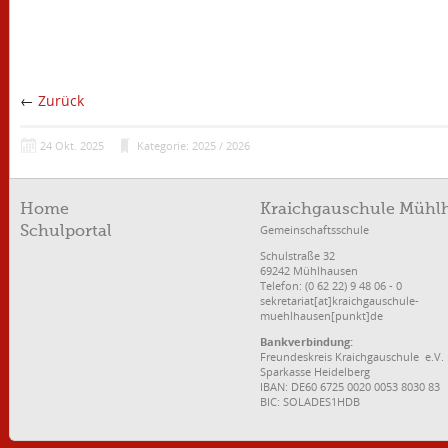
←
Zurück
24
Okt.
2025
Kategorie: 2025 / 2026
Home
Kraichgauschule Mühl
Gemeinschaftsschule
Schulportal
Schulstraße 32
69242 Mühlhausen
Telefon: (0 62 22) 9 48 06 - 0
sekretariat[at]kraichgauschule-
muehlhausen[punkt]de
Bankverbindung:
Freundeskreis Kraichgauschule e.V.
Sparkasse Heidelberg
IBAN: DE60 6725 0020 0053 8030 83
BIC: SOLADES1HDB