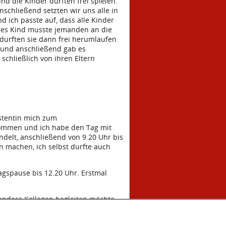
und die Kinder durften frei spielen.
schließend setzten wir uns alle in
d ich passte auf, dass alle Kinder
edes Kind musste jemanden an die
 durften sie dann frei herumlaufen
e und anschließend gab es
schließlich von ihren Eltern
istentin mich zum
nommen und ich habe den Tag mit
ndelt, anschließend von 9.20 Uhr bis
n machen, ich selbst durfte auch
agspause bis 12.20 Uhr. Erstmal
andere Kollegen begleiten möchte,
beitet, aber es war bereits 16.30 Uhr