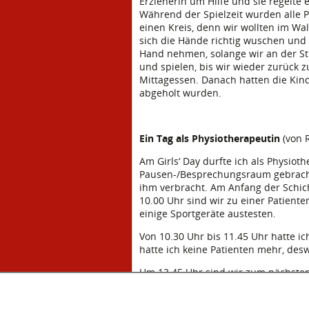
Erzieherin um Hilfe und sie regelte e
Während der Spielzeit wurden alle P
einen Kreis, denn wir wollten im Wal
sich die Hände richtig wuschen und
Hand nehmen, solange wir an der Str
und spielen, bis wir wieder zurück 
Mittagessen. Danach hatten die Kinde
abgeholt wurden.
Ein Tag als Physiotherapeutin
(von R
Am Girls‘ Day durfte ich als Physiot
Pausen-/Besprechungsraum gebracht
ihm verbracht. Am Anfang der Schich
10.00 Uhr sind wir zu einer Patient
einige Sportgeräte austesten.
Von 10.30 Uhr bis 11.45 Uhr hatte i
hatte ich keine Patienten mehr, des
Um 13.45 Uhr sind wir zum nächsten
aber ich lehnte ab.
Dann hatte ich den letzten Patienten