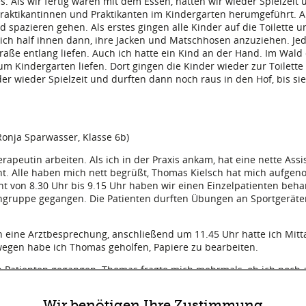
s. Als wir fertig waren mit dem Essen, hatten wir wieder Spielzeit 
raktikantinnen und Praktikanten im Kindergarten herumgeführt. An
d spazieren gehen. Als erstes gingen alle Kinder auf die Toilette un
 ich half ihnen dann, ihre Jacken und Matschhosen anzuziehen. J
aße entlang liefen. Auch ich hatte ein Kind an der Hand. Im Wald
zum Kindergarten liefen. Dort gingen die Kinder wieder zur Toilett
r wieder Spielzeit und durften dann noch raus in den Hof, bis sie 
onja Sparwasser, Klasse 6b)
herapeutin arbeiten. Als ich in der Praxis ankam, hat eine nette Ass
. Alle haben mich nett begrüßt, Thomas Kielsch hat mich aufge
t von 8.30 Uhr bis 9.15 Uhr haben wir einen Einzelpatienten beha
engruppe gegangen. Die Patienten durften Übungen an Sportgeräte
ch eine Arztbesprechung, anschließend um 11.45 Uhr hatte ich Mitt
wegen habe ich Thomas geholfen, Papiere zu bearbeiten.
 Patienten gegangen. Thomas fragte mich mehrmals, ob ich noch 
, anschließend war leider Schluss. Ich hätte gerne noch weitergear