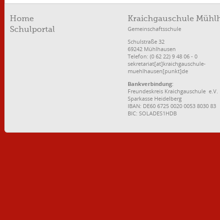
Home
Kraichgauschule Mühl
Gemeinschaftsschule
Schulportal
Schulstraße 32
69242 Mühlhausen
Telefon: (0 62 22) 9 48 06 - 0
sekretariat[at]kraichgauschule-
muehlhausen[punkt]de
Bankverbindung:
Freundeskreis Kraichgauschule e.V.
Sparkasse Heidelberg
IBAN: DE60 6725 0020 0053 8030 83
BIC: SOLADES1HDB