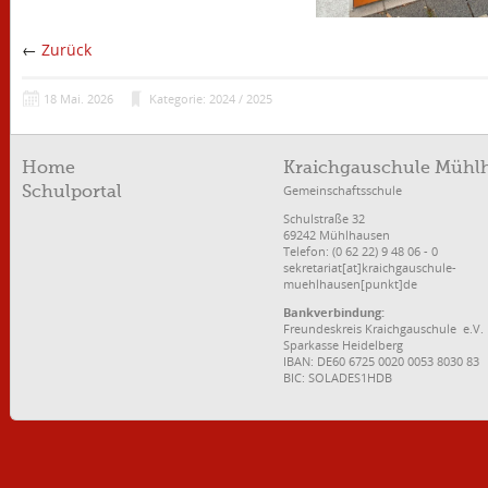
←
Zurück
18
Mai.
2026
Kategorie: 2024 / 2025
Home
Kraichgauschule Mühl
Gemeinschaftsschule
Schulportal
Schulstraße 32
69242 Mühlhausen
Telefon: (0 62 22) 9 48 06 - 0
sekretariat[at]kraichgauschule-
muehlhausen[punkt]de
Bankverbindung:
Freundeskreis Kraichgauschule e.V.
Sparkasse Heidelberg
IBAN: DE60 6725 0020 0053 8030 83
BIC: SOLADES1HDB