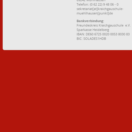
Telefon: (0 62 22) 9 48 06 - 0
sekretariat[at]kraichgauschule-
muehlhausen[punkt]de
Bankverbindung:
Freundeskreis Kraichgauschule e.V.
Sparkasse Heidelberg
IBAN: DE60 6725 0020 0053 8030 83
BIC: SOLADES1HDB