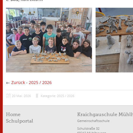
←
Zurück
-
2025 / 2026
20
Mai.
2026
Kategorie: 2025 / 2026
Home
Kraichgauschule Mühl
Gemeinschaftsschule
Schulportal
Schulstraße 32
69242 Mühlhausen