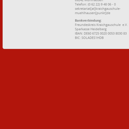
Telefon: (0 62 22) 9 48 06 - 0
sekretariat[at]kraichgauschule-
muehlhausen[punkt]de
Bankverbindung:
Freundeskreis Kraichgauschule e.V.
Sparkasse Heidelberg
IBAN: DE60 6725 0020 0053 8030 83
BIC: SOLADES1HDB