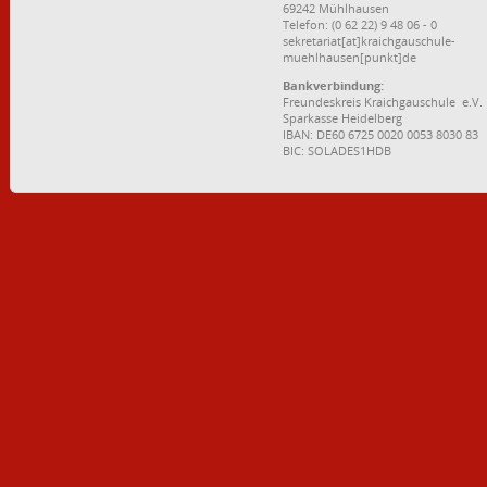
69242 Mühlhausen
Telefon: (0 62 22) 9 48 06 - 0
sekretariat[at]kraichgauschule-
muehlhausen[punkt]de
Bankverbindung:
Freundeskreis Kraichgauschule e.V.
Sparkasse Heidelberg
IBAN: DE60 6725 0020 0053 8030 83
BIC: SOLADES1HDB