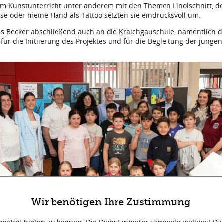
rem Kunstunterricht unter anderem mit den Themen Linolschnitt, d
e oder meine Hand als Tattoo setzten sie eindrucksvoll um.
s Becker abschließend auch an die Kraichgauschule, namentlich 
für die Initiierung des Projektes und für die Begleitung der junge
Wir benötigen Ihre Zustimmung
Bild: J. Janik
Angebot bieten zu können. Die Dienstanbieter sammeln weltweit Da