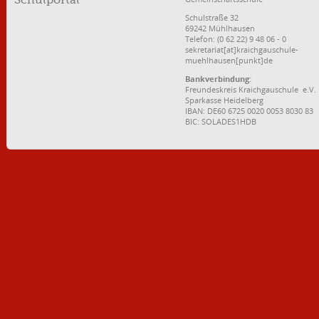
Schulportal
Schulstraße 32
69242 Mühlhausen
Telefon: (0 62 22) 9 48 06 - 0
sekretariat[at]kraichgauschule-
muehlhausen[punkt]de
Bankverbindung:
Freundeskreis Kraichgauschule e.V.
Sparkasse Heidelberg
IBAN: DE60 6725 0020 0053 8030 83
BIC: SOLADES1HDB