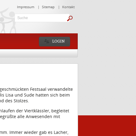
Impressum
|
Sitemap
|
Kontakt
Suche:
LOGIN
l geschmückten Festsaal verwandelte
fdis Lisa und Sude hatten sich beim
d des Stolzes.
aufen der Viertklässler, begleitet
 begrüßte alle Anwesenden mit
amm. Immer wieder gab es Lacher,