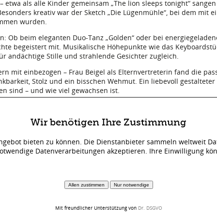
– etwa als alle Kinder gemeinsam „The lion sleeps tonight“ sange
 Besonders kreativ war der Sketch „Die Lügenmühle“, bei dem mit 
ommen wurden.
en: Ob beim eleganten Duo-Tanz „Golden“ oder bei energiegeladen
hte begeistert mit. Musikalische Höhepunkte wie das Keyboardstüc
r andächtige Stille und strahlende Gesichter zugleich.
n mit einbezogen – Frau Beigel als Elternvertreterin fand die pa
kbarkeit, Stolz und ein bisschen Wehmut. Ein liebevoll gestalteter
gen sind – und wie viel gewachsen ist.
s geschafft“ von allen Kindern gesungen wurde, blieb kaum ein Aug
 an eine große Zeit.
Wir benötigen Ihre Zustimmung
 ist nicht nur ein Ende – sondern auch der Beginn von etwas Neuem
Angebot bieten zu können. Die Dienstanbieter sammeln weltweit Da
otwendige Datenverarbeitungen akzeptieren. Ihre Einwilligung kön
Allen zustimmen
Nur notwendige
Mit freundlicher Unterstützung von
Dr. DSGVO
Kraichgauschule Mühlhausen