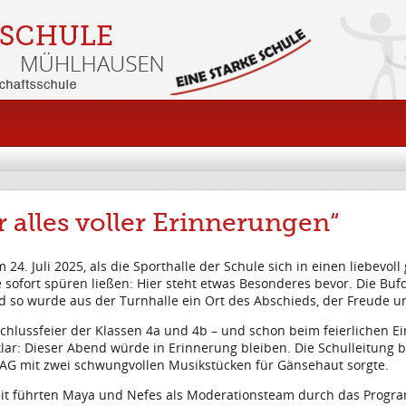
r alles voller Erinnerungen“
. Juli 2025, als die Sporthalle der Schule sich in einen liebevol
ie sofort spüren ließen: Hier steht etwas Besonderes bevor. Die Bu
so wurde aus der Turnhalle ein Ort des Abschieds, der Freude un
lussfeier der Klassen 4a und 4b – und schon beim feierlichen Einl
klar: Dieser Abend würde in Erinnerung bleiben. Die Schulleitung
r-AG mit zwei schwungvollen Musikstücken für Gänsehaut sorgte.
keit führten Maya und Nefes als Moderationsteam durch das Progr