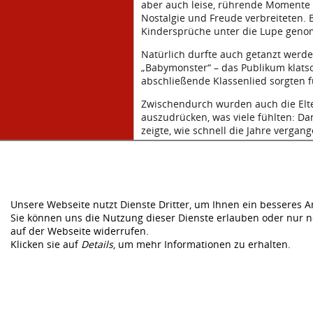
aber auch leise, rührende Momente 
Nostalgie und Freude verbreiteten.
Kindersprüche unter die Lupe gen
Natürlich durfte auch getanzt werd
„Babymonster“ – das Publikum klatsc
abschließende Klassenlied sorgten fü
Zwischendurch wurden auch die Elter
auszudrücken, was viele fühlten: Dan
zeigte, wie schnell die Jahre vergan
Als zum Schluss das Lied „Nun ist e
ein Lied, es war ein kleiner Abschied
Ein Abend, der gezeigt hat: Abschied
Unsere Webseite nutzt Dienste Dritter, um Ihnen ein besseres 
Sie können uns die Nutzung dieser Dienste erlauben oder nur n
←
Zurück
-
2024 / 2025
auf der Webseite widerrufen.
Klicken sie auf
Details
, um mehr Informationen zu erhalten.
28
Jul.
2025
Kategorie: 2024 / 2025
Home