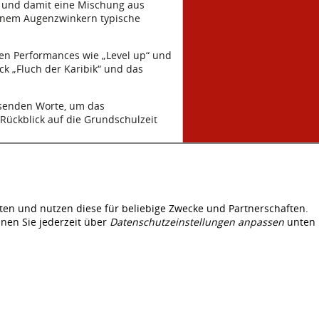
n und damit eine Mischung aus
einem Augenzwinkern typische
en Performances wie „Level up“ und
k „Fluch der Karibik“ und das
ssenden Worte, um das
 Rückblick auf die Grundschulzeit
e trocken. Es war nicht einfach nur
. (S. Y.)
ten und nutzen diese für beliebige Zwecke und Partnerschaften.
nen Sie jederzeit über
Datenschutzeinstellungen anpassen
unten
© 2026 Kraichgauschule Mühlhausen
Alle Rechte vorbehalten