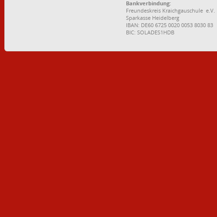
Bankverbindung:
Freundeskreis Kraichgauschule e.V.
Sparkasse Heidelberg
IBAN: DE60 6725 0020 0053 8030 83
BIC: SOLADES1HDB