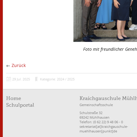
Foto mit freundlicher Geneh
←
Zurück
29
Jul.
2025
Kategorie: 2024 / 2025
Home
Kraichgauschule Mühl
Gemeinschaftsschule
Schulportal
Schulstraße 32
69242 Mühlhausen
Telefon: (0 62 22) 9 48 06 - 0
sekretariat[at]kraichgauschule-
muehlhausen[punkt]de