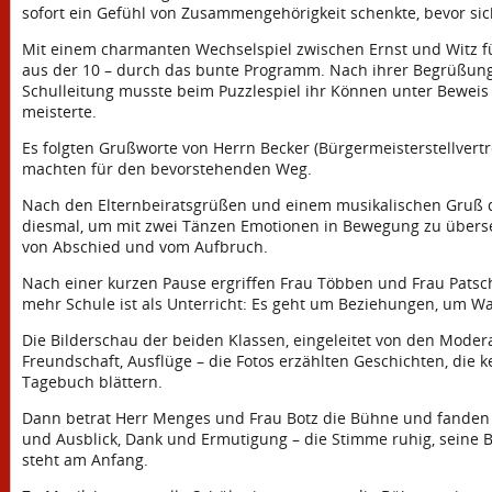
sofort ein Gefühl von Zusammengehörigkeit schenkte, bevor sic
Mit einem charmanten Wechselspiel zwischen Ernst und Witz fü
aus der 10 – durch das bunte Programm. Nach ihrer Begrüßung k
Schulleitung musste beim Puzzlespiel ihr Können unter Beweis 
meisterte.
Es folgten Grußworte von Herrn Becker (Bürgermeisterstellvert
machten für den bevorstehenden Weg.
Nach den Elternbeiratsgrüßen und einem musikalischen Gruß d
diesmal, um mit zwei Tänzen Emotionen in Bewegung zu überset
von Abschied und vom Aufbruch.
Nach einer kurzen Pause ergriffen Frau Többen und Frau Patsch 
mehr Schule ist als Unterricht: Es geht um Beziehungen, um W
Die Bilderschau der beiden Klassen, eingeleitet von den Moderat
Freundschaft, Ausflüge – die Fotos erzählten Geschichten, die 
Tagebuch blättern.
Dann betrat Herr Menges und Frau Botz die Bühne und fanden W
und Ausblick, Dank und Ermutigung – die Stimme ruhig, seine Bot
steht am Anfang.