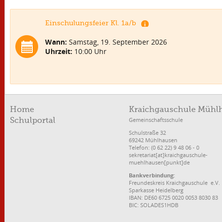
Einschulungsfeier Kl. 1a/b
Wann:
Samstag, 19. September 2026
Uhrzeit:
10:00 Uhr
Home
Kraichgauschule Mühl
Gemeinschaftsschule
Schulportal
Schulstraße 32
69242 Mühlhausen
Telefon: (0 62 22) 9 48 06 - 0
sekretariat[at]kraichgauschule-
muehlhausen[punkt]de
Bankverbindung:
Freundeskreis Kraichgauschule e.V.
Sparkasse Heidelberg
IBAN: DE60 6725 0020 0053 8030 83
BIC: SOLADES1HDB