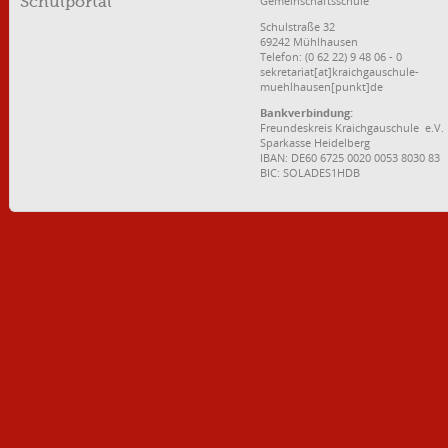
Gemeinschaftsschule
Schulportal
Schulstraße 32
69242 Mühlhausen
Telefon: (0 62 22) 9 48 06 - 0
sekretariat[at]kraichgauschule-
muehlhausen[punkt]de
Bankverbindung:
Freundeskreis Kraichgauschule e.V.
Sparkasse Heidelberg
IBAN: DE60 6725 0020 0053 8030 83
BIC: SOLADES1HDB